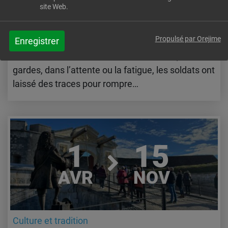
site Web.
Imaginez des murs épais, où le silence n’est
jamais total. Ici les pierres, marquées par le froid
Propulsé par Orejime
Enregistrer
et le temps, portent encore des traces de ceux qui
les ont habités. Dans cet univers austère, entre 2
gardes, dans l’attente ou la fatigue, les soldats ont
laissé des traces pour rompre…
Lire l'article
1
15
AVR
NOV
Culture et tradition