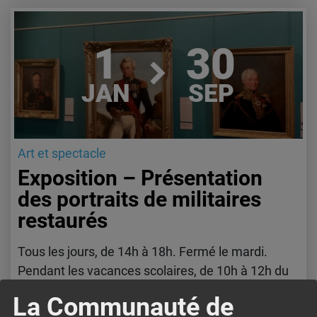
Lire l'article
1
30
JAN
SEP
Art et spectacle
Exposition – Présentation
des portraits de militaires
restaurés
Tous les jours, de 14h à 18h. Fermé le mardi.
Pendant les vacances scolaires, de 10h à 12h du
lundi au vendredi et de 14h à 18h le week-end.
La Communauté de
Fermé le mardi. Organisée par le Musée de