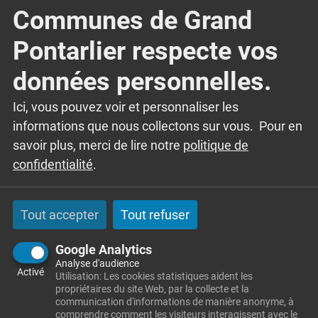
Pontarlier. Campagne de restauration pour les
Communes de Grand
militaires de Napoléon. De nombreux portraits
Pontarlier respecte vos
de…
données personnelles.
Lire l'article
Ici, vous pouvez voir et personnaliser les
informations que nous collectons sur vous. Pour en
1
15
savoir plus, merci de lire notre
politique de
confidentialité
.
AVR
NOV
Tout accepter
Tout refuser
Culture et tradition
Google Analytics
Exposition – « Graffitis :
Analyse d'audience
Activé
Utilisation: Les cookies statistiques aident les
mémoire des soldats du Fort
propriétaires du site Web, par la collecte et la
de Joux »
communication d'informations de manière anonyme, à
comprendre comment les visiteurs interagissent avec le