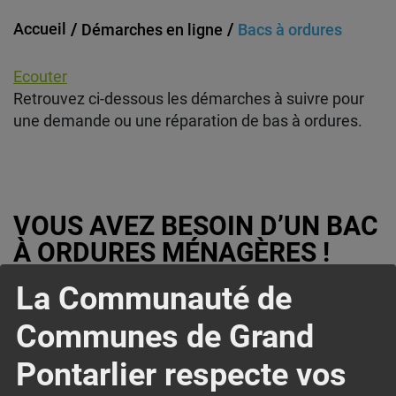
Accueil
Démarches en ligne
Bacs à ordures
Ecouter
Retrouvez ci-dessous les démarches à suivre pour
une demande ou une réparation de bas à ordures.
VOUS AVEZ BESOIN D’UN BAC
À ORDURES MÉNAGÈRES !
La Communauté de
Pour télécharger le formulaire de demande
d’attribution de bac, veuillez
cliquer ici
.
Communes de Grand
Pontarlier respecte vos
VOTRE BAC À ORDURES