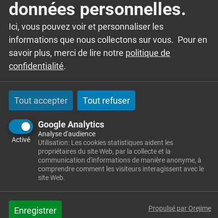
MÉNAGÈRES DOIT ÊTRE
données personnelles.
RÉPARÉ !
Ici, vous pouvez voir et personnaliser les
informations que nous collectons sur vous. Pour en
Votre bac d’ordures ménagères est endommagé et
savoir plus, merci de lire notre
politique de
nécessite des réparations,
téléchargez et remplissez
confidentialité
.
ce formulaire
.
Tout accepter
Tout refuser
Google Analytics
Pour plus d’informations sur les ordures
Analyse d'audience
ménagères
Activé
Utilisation: Les cookies statistiques aident les
propriétaires du site Web, par la collecte et la
communication d'informations de manière anonyme, à
comprendre comment les visiteurs interagissent avec le
NEWSLETTER
site Web.
Propulsé par Orejime
Pour rester informé des actualités de la
Enregistrer