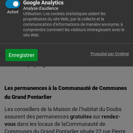
Google Analytics
particuliers dans leurs
projets d’achat, de
Analyse d'audience
Activé
construction, de rénovation ou
Utilisation: Les cookies statistiques aident les
propriétaires du site Web, par la collecte et la
d’aménagement intérieur et extérieur
. Ils
communication d'informations de manière anonyme, à
les aident à définir un programme
comprendre comment les visiteurs interagissent avec le
cohérent avec leurs envies, leur mode de
site Web.
vie et leurs moyens, grâce à leur expertise
poussée en architecture, rénovation
Propulsé par Orejime
Enregistrer
énergétique, urbanisme et aménagement
paysager.
Les permanences à la Communauté de Communes
du Grand Pontarlier
Les conseillers de la Maison de l’habitat du Doubs
assurent des permanences
gratuites
sur
rendez-
vous
dans les locaux de laCommunauté de
Communes du Grand Pontarlier située 22 rue Pierre