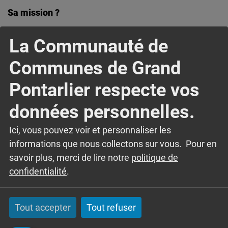
Sa mission ?
Informer, conseiller et accompagner
La Communauté de
gratuitement
les particuliers,
professionnels et collectivités, en
Communes de Grand
devenant un centre de ressources unique
en matière d’habitat dans le département.
Pontarlier respecte vos
La Maison de l’habitat du Doubs réunit des
données personnelles.
experts compétents qui travaillent en
étroite relation pour garantir aux
Ici, vous pouvez voir et personnaliser les
particuliers une réponse complète,
informations que nous collectons sur vous. Pour en
objective et qualitative.
savoir plus, merci de lire notre
politique de
Les conseillers répondent à toutes les
confidentialité
.
questions d’ordre juridique, financière ou
fiscale et informent sur les droits et
devoirs des propriétaires, copropriétaires
Tout accepter
Tout refuser
ou locataires.
Ils accompagnent également les