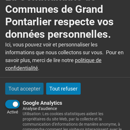
03 81 39 39 03
Communes de Grand
Président : Philippe Jeanmonnot
Pontarlier respecte vos
données personnelles.
Ici, vous pouvez voir et personnaliser les
informations que nous collectons sur vous. Pour en
savoir plus, merci de lire notre
politique de
confidentialité
.
Tout accepter
Tout refuser
Google Analytics
Analyse d'audience
Activé
Utilisation: Les cookies statistiques aident les
propriétaires du site Web, par la collecte et la
communication d'informations de manière anonyme, à
comprendre comment les visiteurs interagissent avec le