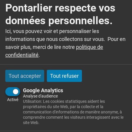
Réservation…
Pontarlier respecte vos
Château de Joux 25300 LA CLUSE-ET-
données personnelles.
MIJOUX
Ici, vous pouvez voir et personnaliser les
informations que nous collectons sur vous. Pour en
savoir plus, merci de lire notre
politique de
confidentialité
.
TOUT L'AGENDA
Tout accepter
Tout refuser
Google Analytics
DÉMARCHES
Analyse d'audience
Activé
Utilisation: Les cookies statistiques aident les
propriétaires du site Web, par la collecte et la
communication d'informations de manière anonyme, à
comprendre comment les visiteurs interagissent avec le
Voir la démarche en ligne
site Web.
Maison