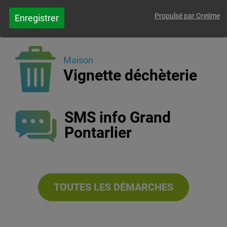
Contrat eau &
assainissement
Propulsé par Orejime
Enregistrer
Voir la démarche en ligne
Maison
Vignette déchèterie
Voir la démarche en ligne
SMS info Grand
Pontarlier
TOUTES LES DÉMARCHES