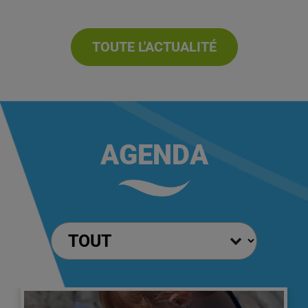
TOUTE L'ACTUALITÉ
Les 21 juillet et 20 août 2026, entre
fortifications séculaires et produits d’exception,
le Château de Joux célèbre les richesses
gourmandes...
Lire la suite
AGENDA
Lire l'article