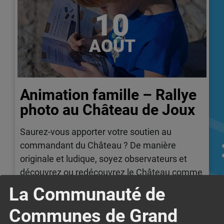
10
AOÛT
Animation famille – Rallye
photo au Château de Joux
Saurez-vous apporter votre soutien au
commandant du Château ? De manière
précédent
originale et ludique, soyez observateurs et
découvrez ou redécouvrez le Château comme
vous ne l’avez jamais vu ! Pour participer au
La Communauté de
rallye photo, venez en famille avec un appareil
Communes de Grand
photo ou un smartphone. À partir de 3 ans.