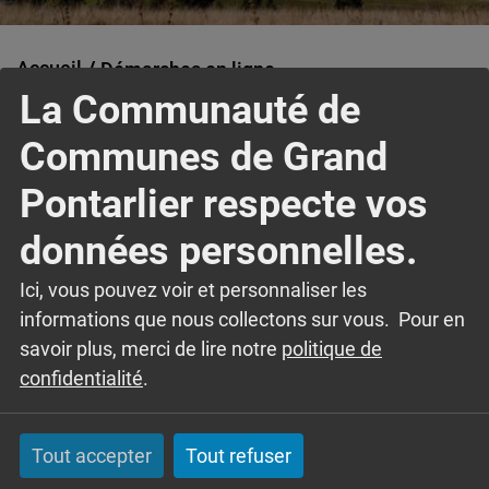
Accueil
Démarches en ligne
SMS info Grand Pontarlier
La Communauté de
Communes de Grand
Ecouter
Pour vous inscrire au service de SMS info de la
Pontarlier respecte vos
Communauté de Communes du Grand Pontarlier,
veuillez cliquer sur le bouton ci-dessous :
données personnelles.
Inscription SMS info
Ici, vous pouvez voir et personnaliser les
informations que nous collectons sur vous. Pour en
savoir plus, merci de lire notre
politique de
NEWSLETTER
confidentialité
.
Pour rester informé des actualités de la
Tout accepter
Tout refuser
Communauté de Communes du Grand Pontarlier,