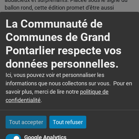
ballon rond, cette édition promet d’être aussi
enflammée qu’une troisième mi‑temps, portée par
La Communauté de
l’énergie communicative des cuivres de la fanfare.
Gratuit ou au chapeau.
Communes de Grand
Pontarlier respecte vos
données personnelles.
Ici, vous pouvez voir et personnaliser les
informations que nous collectons sur vous. Pour en
savoir plus, merci de lire notre
politique de
confidentialité
.
Tout accepter
Tout refuser
Google Analytics