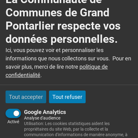
JUIN
DÉC
Communes de Grand
Pontarlier respecte vos
Culture et tradition
Exposition – Au pays des
données personnelles.
Bourbaki
Ici, vous pouvez voir et personnaliser les
informations que nous collectons sur vous. Pour en
1870, les Allemands ont envahi la France. L’armée
savoir plus, merci de lire notre
politique de
de l’Est, dite l’armée Bourbaki, est envoyée pour
confidentialité
.
libérer Belfort assiégée. Battue, elle fait retraite
vers Lyon en passant par Pontarlier. Encerclée par
les Allemands, elle finit par demander son
Tout accepter
Tout refuser
internement en Suisse neutre.
Google Analytics
Analyse d'audience
Activé
Utilisation: Les cookies statistiques aident les
Lire l'article
propriétaires du site Web, par la collecte et la
communication d'informations de manière anonyme, à