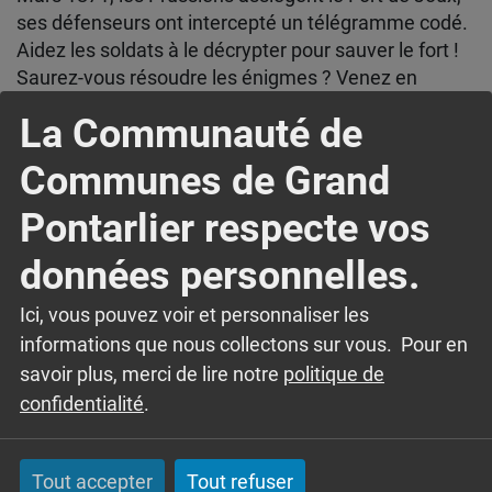
ses défenseurs ont intercepté un télégramme codé.
Aidez les soldats à le décrypter pour sauver le fort !
Saurez-vous résoudre les énigmes ? Venez en
famille pour élucider le mystère.
La Communauté de
En famille, enfants à partir de 6 ans et réservation
obligatoire jusqu’à 18h la veille.
Communes de Grand
Pontarlier respecte vos
données personnelles.
Ici, vous pouvez voir et personnaliser les
informations que nous collectons sur vous. Pour en
savoir plus, merci de lire notre
politique de
confidentialité
.
Tout accepter
Tout refuser