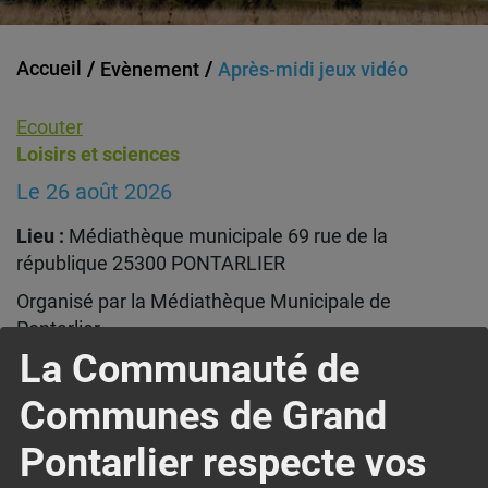
Accueil
Evènement
Après-midi jeux vidéo
Ecouter
Loisirs et sciences
Le 26 août 2026
Lieu :
Médiathèque municipale 69 rue de la
république 25300 PONTARLIER
Organisé par la Médiathèque Municipale de
Pontarlier.
Débutants comme experts, jeunes et moins jeunes,
La Communauté de
venez profiter d’un moment ludique à la
Communes de Grand
médiathèque en famille ou entre amis !
Ouvert à tous. Jeunes de moins de 10 ans
Pontarlier respecte vos
accompagnés.