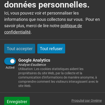
Entrée libre dans la limite des places disponibles.
données personnelles.
Ici, vous pouvez voir et personnaliser les
informations que nous collectons sur vous. Pour en
savoir plus, merci de lire notre
politique de
confidentialité
.
Tout accepter
Tout refuser
Google Analytics
Analyse d'audience
Activé
Utilisation: Les cookies statistiques aident les
propriétaires du site Web, par la collecte et la
communication d'informations de manière anonyme, à
comprendre comment les visiteurs interagissent avec le
NEWSLETTER
site Web.
Propulsé par Orejime
Pour rester informé des actualités de la
Enregistrer