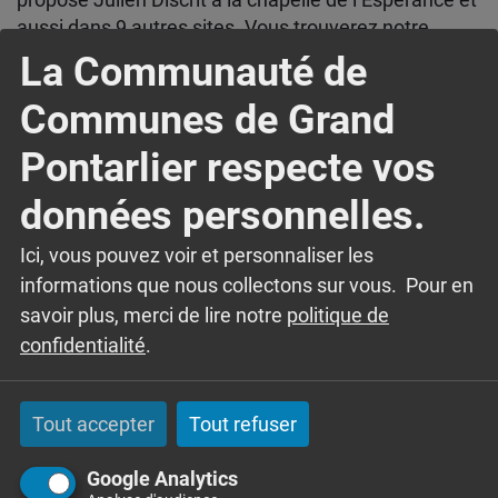
aussi dans 9 autres sites. Vous trouverez notre
dépliant guide tous les renseignements dans les
La Communauté de
bureaux de l’Office de Tourisme.
Communes de Grand
Pontarlier respecte vos
données personnelles.
Ici, vous pouvez voir et personnaliser les
informations que nous collectons sur vous. Pour en
savoir plus, merci de lire notre
politique de
confidentialité
.
Tout accepter
Tout refuser
Google Analytics