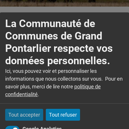
Accueil
Ma communauté de commune
La Communauté de
Découvrir l’institution
Les conseils communautaires
Communes de Grand
Pontarlier respecte vos
Ecouter
données personnelles.
Ici, vous pouvez voir et personnaliser les
informations que nous collectons sur vous. Pour en
NEWSLETTER
savoir plus, merci de lire notre
politique de
confidentialité
.
Pour rester informé des actualités de la
Communauté de Communes du Grand Pontarlier,
Tout accepter
Tout refuser
abonnez-vous à la newsletter.
Google Analytics