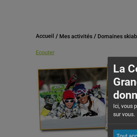
Accueil
Mes activités
Domaines skiab
Ecouter
La 
Gran
donn
Ici, vous 
sur vous. 
Tout ac