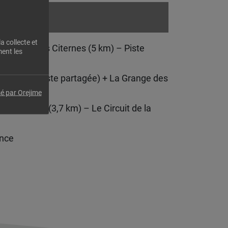
a collecte et
– Le Tour des Citernes (5 km) – Piste
ent les
ide (2,5km piste partagée) + La Grange des
é par Orejime
ges-Dessus (3,7 km) – Le Circuit de la
ance