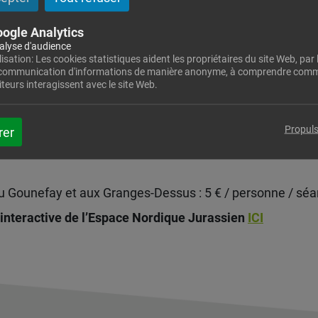
ogle Analytics
t accessibles gratuitement
alyse d'audience
lisation: Les cookies statistiques aident les propriétaires du site Web, par l
sés : Les Miroirs (2 km) – Les Crêtes du Larmont (6 km) 
 communication d'informations de manière anonyme, à comprendre comm
iétons (5 km A/R)
iteurs interagissent avec le site Web.
lisés : Le Toit de la Malmaison (2,5 km) – La Combe Fro
Propuls
rer
balisés : La Balade du sanglier (3 km) – Le Tour des Gran
u Gounefay et aux Granges-Dessus : 5 € / personne / sé
 interactive de l’Espace Nordique Jurassien
ICI