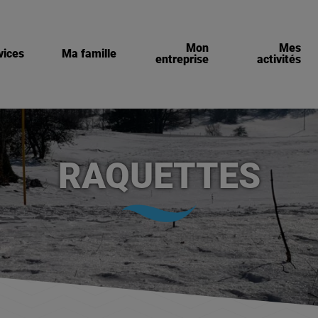
Mon
Mes
vices
Ma famille
entreprise
activités
RAQUETTES