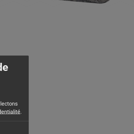
de
llectons
dentialité
.