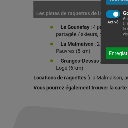
Go
Les pistes de raquettes de la CCGP son
An
Activé
Uti
Le Gounefay
: 4 parcours bali
la
partagée / skieurs, raquettes, p
vis
La Malmaison
: 2 parcours ba
Pauvres (5 km)
Enregist
Granges-Dessus
: 3 parcours 
Loge (6 km)
Locations de raquettes
à la Malmaison, a
Vous pourrez également trouver la carte