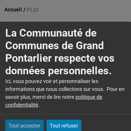
Accueil
PLUI
Règlement Local de Publicité intercommunal
La Communauté de
Par délibération en date du 17 décembre 2015, la
Communauté de Communes du Grand Pontarlier
Communes de Grand
(CCGP) a prescrit l’élaboration d’un Plan Local
Pontarlier respecte vos
d’Urbanisme intercommunal poursuivant divers objectifs
dont la recherche « d’un développement du territoire
données personnelles.
harmonieux en trouvant l’équilibre entre renouvellement
urbain, maintien des milieux agricoles, respect de
Ici, vous pouvez voir et personnaliser les
l’environnement et…
informations que nous collectons sur vous. Pour en
savoir plus, merci de lire notre
politique de
NEWSLETTER
confidentialité
.
Pour rester informé des actualités de la
Tout accepter
Tout refuser