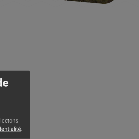
de
llectons
dentialité
.