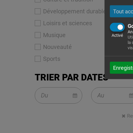
Développement durable
Tout ac
Loisirs et sciences
Go
An
Musique
Activé
Uti
la
Nouveauté
vis
Sports
Enregist
TRIER PAR DATES
Re