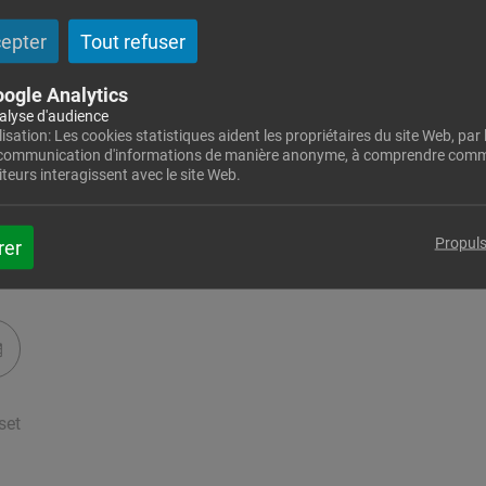
cepter
Tout refuser
ogle Analytics
alyse d'audience
lisation: Les cookies statistiques aident les propriétaires du site Web, par l
 communication d'informations de manière anonyme, à comprendre comm
iteurs interagissent avec le site Web.
Propuls
rer
set